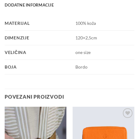
DODATNE INFORMACIJE
MATERIJAL
100% koža
DIMENZIJE
120×2,5cm
VELIČINA
one size
BOJA
Bordo
POVEZANI PROIZVODI
Dodaj u
Dodaj u
košaricu
košaricu