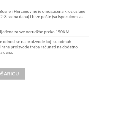
Bosne i Hercegovine je omogućena kroz usluge
2-3 radna dana) i brze pošte (sa isporukom za
bijeđena za sve narudžbe preko 150KM.
 odnosi se na proizvode koji su odmah
zirane proizvode treba računati na dodatno
na dana.
ina
OŠARICU