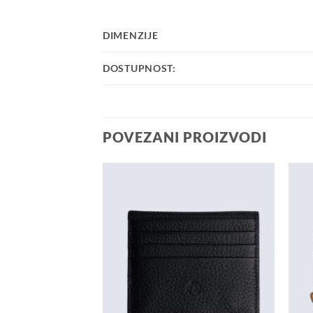
DIMENZIJE
DOSTUPNOST:
POVEZANI PROIZVODI
Dodaj u
Dodaj u
košaricu
košaricu
A ZALIHI