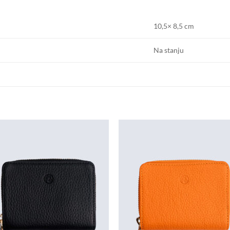
10,5× 8,5 cm
Na stanju
Dodaj u
Doda
košaricu
košar