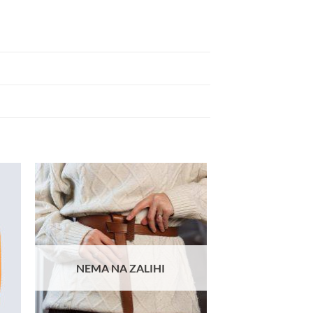
j u
Dodaj u
icu
košaricu
NEMA NA ZALIHI