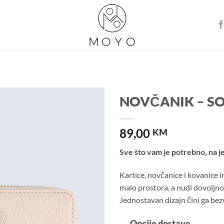
NOVČANIK – SO
Dodaj u
89,00
košaricu
KM
Sve što vam je potrebno, na 
Kartice, novčanice i kovanice 
malo prostora, a nudi dovoljno
Jednostavan dizajn čini ga b
Opcije dostave