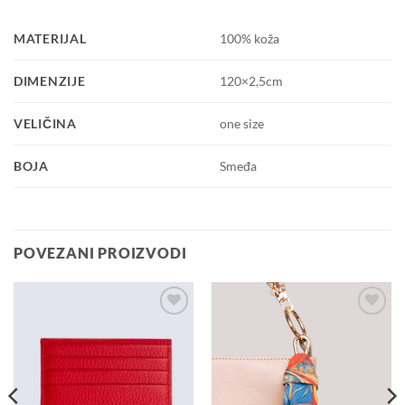
MATERIJAL
100% koža
DIMENZIJE
120×2,5cm
VELIČINA
one size
BOJA
Smeđa
POVEZANI PROIZVODI
Dodaj u
Dodaj u
košaricu
košaricu