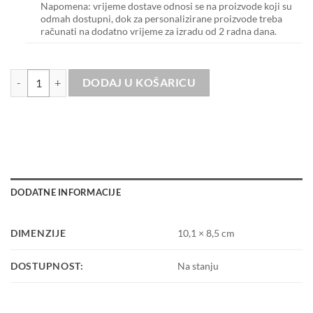
Napomena: vrijeme dostave odnosi se na proizvode koji su
odmah dostupni, dok za personalizirane proizvode treba
računati na dodatno vrijeme za izradu od 2 radna dana.
CARD HOLDER – SOFT IVORY količina
DODAJ U KOŠARICU
DODATNE INFORMACIJE
DIMENZIJE
10,1 × 8,5 cm
DOSTUPNOST:
Na stanju