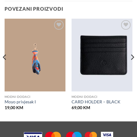
POVEZANI PROIZVODI
Dodaj u
Dodaj u
košaricu
košaricu
MODNI DODACI
MODNI DODACI
Moyo privjesak I
CARD HOLDER – BLACK
19,00
KM
69,00
KM