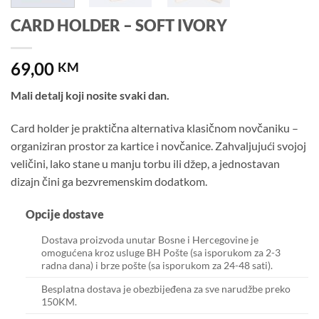
CARD HOLDER – SOFT IVORY
69,00
KM
Mali detalj koji nosite svaki dan.
Card holder je praktična alternativa klasičnom novčaniku –
organiziran prostor za kartice i novčanice. Zahvaljujući svojoj
veličini, lako stane u manju torbu ili džep, a jednostavan
dizajn čini ga bezvremenskim dodatkom.
Opcije dostave
Dostava proizvoda unutar Bosne i Hercegovine je
omogućena kroz usluge BH Pošte (sa isporukom za 2-3
radna dana) i brze pošte (sa isporukom za 24-48 sati).
Besplatna dostava je obezbijeđena za sve narudžbe preko
150KM.