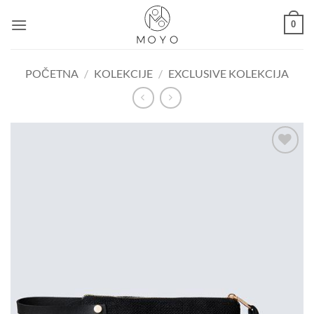
Skip
0
to
content
POČETNA
/
KOLEKCIJE
/
EXCLUSIVE KOLEKCIJA
Dodaj u
košaricu