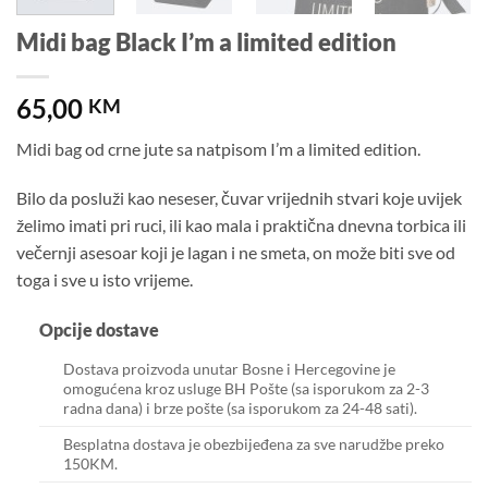
Midi bag Black I’m a limited edition
65,00
KM
Midi bag od crne jute sa natpisom I’m a limited edition.
Bilo da posluži kao neseser, čuvar vrijednih stvari koje uvijek
želimo imati pri ruci, ili kao mala i praktična dnevna torbica ili
večernji asesoar koji je lagan i ne smeta, on može biti sve od
toga i sve u isto vrijeme.
Opcije dostave
Dostava proizvoda unutar Bosne i Hercegovine je
omogućena kroz usluge BH Pošte (sa isporukom za 2-3
radna dana) i brze pošte (sa isporukom za 24-48 sati).
Besplatna dostava je obezbijeđena za sve narudžbe preko
150KM.