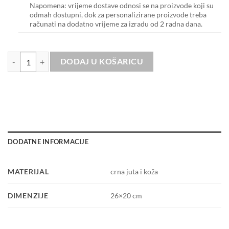
Napomena: vrijeme dostave odnosi se na proizvode koji su
odmah dostupni, dok za personalizirane proizvode treba
računati na dodatno vrijeme za izradu od 2 radna dana.
Midi bag Black I'm a limited edition količina
DODAJ U KOŠARICU
DODATNE INFORMACIJE
MATERIJAL
crna juta i koža
DIMENZIJE
26×20 cm