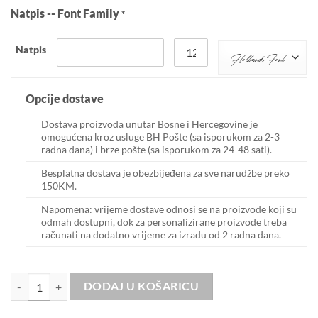
Natpis -- Font Family
*
Natpis
Holland Font
Opcije dostave
Dostava proizvoda unutar Bosne i Hercegovine je
omogućena kroz usluge BH Pošte (sa isporukom za 2-3
radna dana) i brze pošte (sa isporukom za 24-48 sati).
Besplatna dostava je obezbijeđena za sve narudžbe preko
150KM.
Napomena: vrijeme dostave odnosi se na proizvode koji su
odmah dostupni, dok za personalizirane proizvode treba
računati na dodatno vrijeme za izradu od 2 radna dana.
Midi bag Black sa smeđom ručkom količina
DODAJ U KOŠARICU