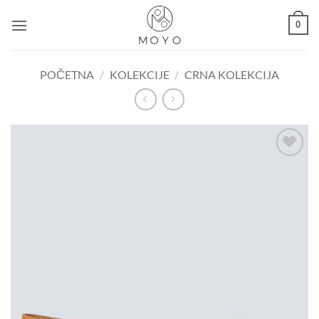
Skip
0
to
content
POČETNA
/
KOLEKCIJE
/
CRNA KOLEKCIJA
Dodaj u
košaricu