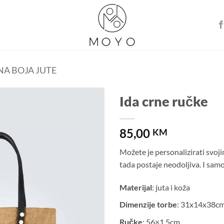
A BOJA JUTE
Ida crne ručke
Dodaj u
85,00
košaricu
KM
Možete je personalizirati svojim
tada postaje neodoljiva. I samo
Materijal
: juta i koža
Dimenzije torbe
: 31x14x38c
Ručke
: 56×1,5cm