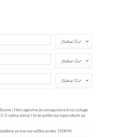
Holland Font
Holland Font
Holland Font
Bosne i Hercegovine je omogućena kroz usluge
2-3 radna dana) i brze pošte (sa isporukom za
bijeđena za sve narudžbe preko 150KM.