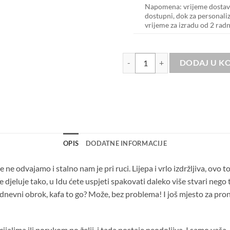
Napomena: vrijeme dostave
dostupni, dok za personali
vrijeme za izradu od 2 rad
Ida crne ručke količina
DODAJ U K
OPIS
DODATNE INFORMACIJE
e ne odvajamo i stalno nam je pri ruci. Lijepa i vrlo izdržljiva, ovo t
jeluje tako, u Idu ćete uspjeti spakovati daleko više stvari nego t
, dnevni obrok, kafa to go? Može, bez problema! I još mjesto za pr
jalima ili porukom po želji, i tada postaje neodoljiva. I samo vaša.