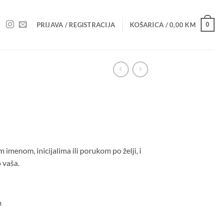
0
PRIJAVA / REGISTRACIJA
KOŠARICA /
0,00
KM
 imenom, inicijalima ili porukom po želji, i
 vaša.
m