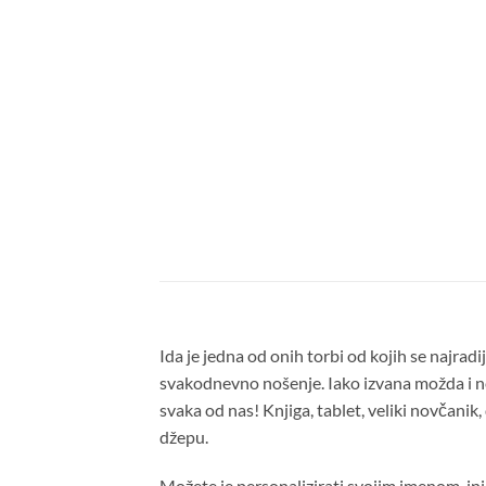
Ida je jedna od onih torbi od kojih se najradij
svakodnevno nošenje. Iako izvana možda i ne d
svaka od nas! Knjiga, tablet, veliki novčanik
džepu.
Možete je personalizirati svojim imenom, inici