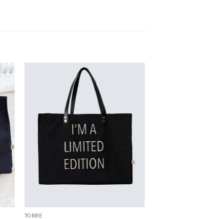
j u
Dodaj u
icu
košaricu
TORBE