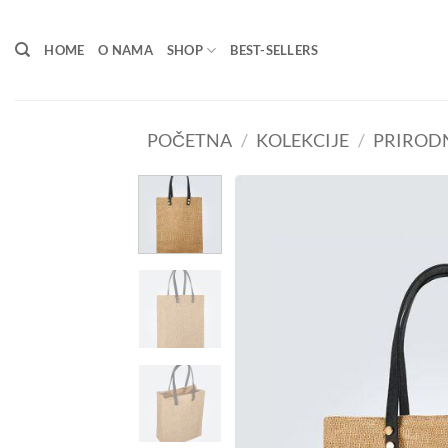
Skip
to
HOME
O NAMA
SHOP
BEST-SELLERS
content
POČETNA
/
KOLEKCIJE
/
PRIRODN