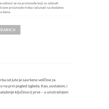
 odnosi se na proizvode koji su odmah
zirane proizvode treba računati na dodatno
na dana.
OŠARICU
orba od jute je savršene veličine za
o na prvi pogled izgleda. Kao, uostalom, i
onalaženje ključeva iz prve – u unutrašnjem