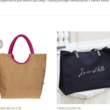
a!
Dodaj u
Doda
košaricu
košar
DNA BOJA JUTE
CRNA KOLEKCIJA