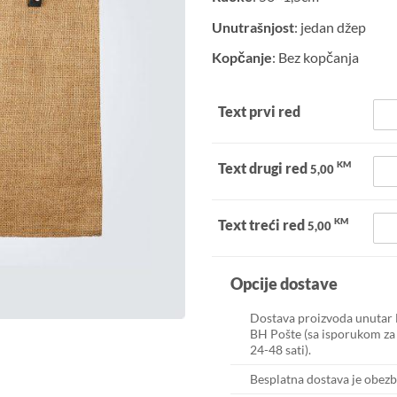
Unutrašnjost
: jedan džep
Kopčanje
: Bez kopčanja
Text prvi red
KM
Text drugi red
5,00
KM
Text treći red
5,00
Opcije dostave
Dostava proizvoda unutar 
BH Pošte (sa isporukom za 
24-48 sati).
Besplatna dostava je obez