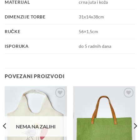
MATERIJAL
crna juta i koža
DIMENZIJE TORBE
31x14x38cm
RUČKE
56×1,5cm
ISPORUKA
do 5 radnih dana
POVEZANI PROIZVODI
Dodaj u
Dodaj u
košaricu
košaricu
NEMA NA ZALIHI