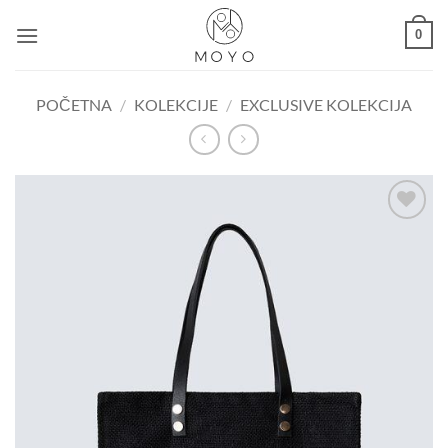
Skip
0
to
content
POČETNA
/
KOLEKCIJE
/
EXCLUSIVE KOLEKCIJA
Dodaj u
košaricu