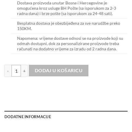
Dostava proizvoda unutar Bosne i Hercegovine je
omogućena kroz usluge BH Pošte (sa isporukom za 2-3
radna dana) i brze pošte (sa isporukom za 24-48 sati).
Besplatna dostava je obezbijeđena za sve narudžbe preko
150KM.
Napomena: vrijeme dostave odnosi se na proizvode koji su
odmah dostupni, dok za personalizirane proizvode treba
računati na dodatno vrijeme za izradu od 2 radna dana.
Ida Black I'm a limited edition količina
DODAJ U KOŠARICU
DODATNE INFORMACIJE