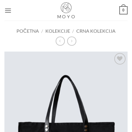
Skip
0
to
content
POČETNA
/
KOLEKCIJE
/
CRNA KOLEKCIJA
Dodaj u
košaricu