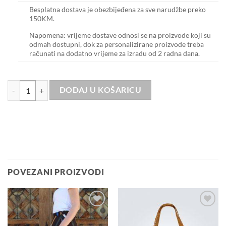
Besplatna dostava je obezbijeđena za sve narudžbe preko
150KM.
Napomena: vrijeme dostave odnosi se na proizvode koji su
odmah dostupni, dok za personalizirane proizvode treba
računati na dodatno vrijeme za izradu od 2 radna dana.
Ema black - Ciao bella količina
DODAJ U KOŠARICU
POVEZANI PROIZVODI
Dodaj u
Dodaj u
košaricu
košaricu