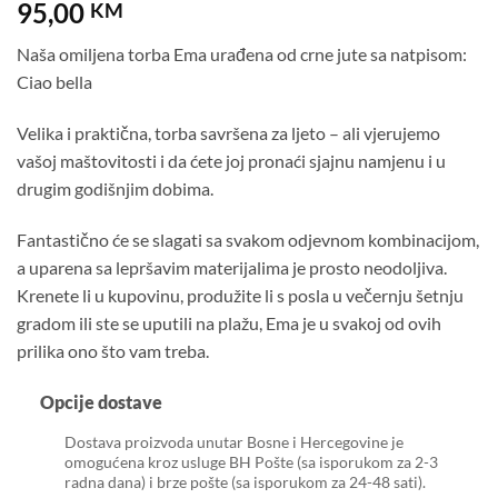
95,00
KM
Naša omiljena torba Ema urađena od crne jute sa natpisom:
Ciao bella
Velika i praktična, torba savršena za ljeto – ali vjerujemo
vašoj maštovitosti i da ćete joj pronaći sjajnu namjenu i u
drugim godišnjim dobima.
Fantastično će se slagati sa svakom odjevnom kombinacijom,
a uparena sa lepršavim materijalima je prosto neodoljiva.
Krenete li u kupovinu, produžite li s posla u večernju šetnju
gradom ili ste se uputili na plažu, Ema je u svakoj od ovih
prilika ono što vam treba.
Opcije dostave
Dostava proizvoda unutar Bosne i Hercegovine je
omogućena kroz usluge BH Pošte (sa isporukom za 2-3
radna dana) i brze pošte (sa isporukom za 24-48 sati).