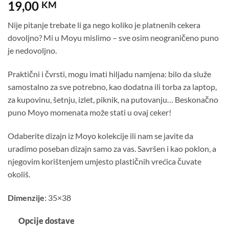
19,00
KM
Nije pitanje trebate li ga nego koliko je platnenih cekera
dovoljno? Mi u Moyu mislimo – sve osim neograničeno puno
je nedovoljno.
Praktični i čvrsti, mogu imati hiljadu namjena: bilo da služe
samostalno za sve potrebno, kao dodatna ili torba za laptop,
za kupovinu, šetnju, izlet, piknik, na putovanju… Beskonačno
puno Moyo momenata može stati u ovaj ceker!
Odaberite dizajn iz Moyo kolekcije ili nam se javite da
uradimo poseban dizajn samo za vas. Savršen i kao poklon, a
njegovim korištenjem umjesto plastičnih vrećica čuvate
okoliš.
Dimenzije
: 35×38
Opcije dostave