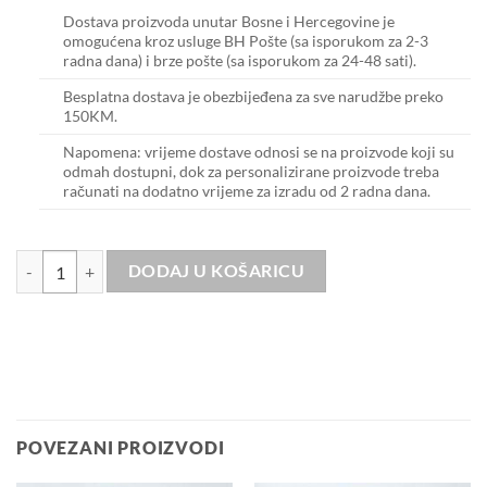
Dostava proizvoda unutar Bosne i Hercegovine je
omogućena kroz usluge BH Pošte (sa isporukom za 2-3
radna dana) i brze pošte (sa isporukom za 24-48 sati).
Besplatna dostava je obezbijeđena za sve narudžbe preko
150KM.
Napomena: vrijeme dostave odnosi se na proizvode koji su
odmah dostupni, dok za personalizirane proizvode treba
računati na dodatno vrijeme za izradu od 2 radna dana.
Grey is the new black količina
DODAJ U KOŠARICU
POVEZANI PROIZVODI